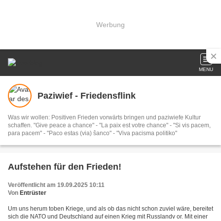
Werbung
MENU
Paziwief - Friedensflink
Was wir wollen: Positiven Frieden vorwärts bringen und paziwiefe Kultur
schaffen. "Give peace a chance" - "La paix est votre chance" - "Si vis pacem,
para pacem" - "Paco estas (via) ŝanco" - "Viva pacisma politiko"
Aufstehen für den Frieden!
Veröffentlicht am 19.09.2025 10:11
Von
Entrüster
Um uns herum toben Kriege, und als ob das nicht schon zuviel wäre, bereitet
sich die NATO und Deutschland auf einen Krieg mit Russlandv or. Mit einer