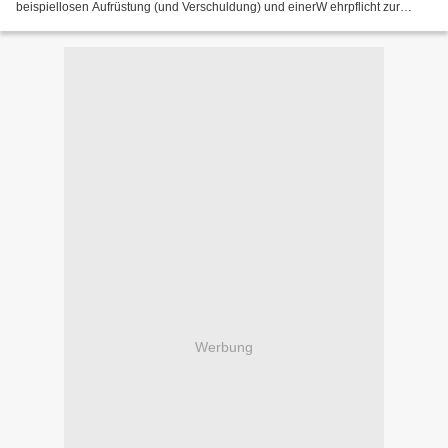
beispiellosen Aufrüstung (und Verschuldung) und einerW ehrpflicht zur
Aufstockung der Buweh auf 260 000...
Werbung