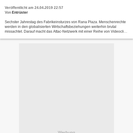
Veröffentlicht am 24.04.2019 22:57
Von
Entrüster
Sechster Jahrestag des Fabrikeinsturzes von Rana Plaza. Menschenrechte
werden in den globalisierten Wirtschaftsbeziehungen weiterhin brutal
missachtet. Darauf macht das Attac-Netzwerk mit einer Reihe von Videoclips
aufmerksam, die ab dem heutigen Mittwoch...
Werbung